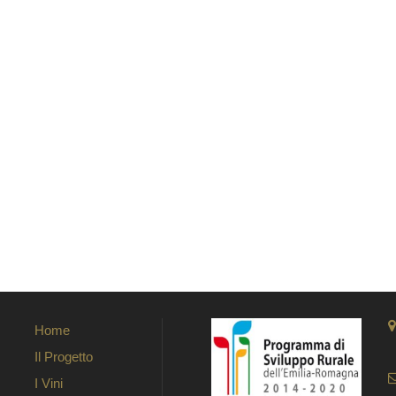
Home
Il Progetto
I Vini